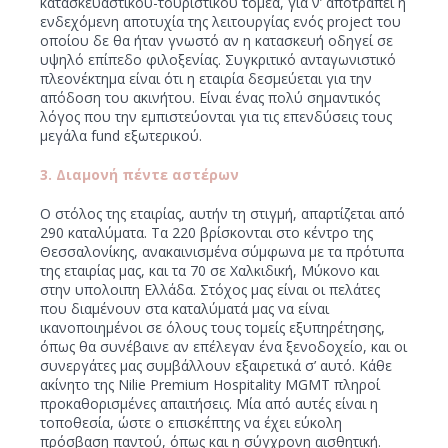
κατασκευαστικού-τουριστικού τομέα, για ν’ αποτραπεί η
ενδεχόμενη αποτυχία της λειτουργίας ενός project του
οποίου δε θα ήταν γνωστό αν η κατασκευή οδηγεί σε
υψηλό επίπεδο φιλοξενίας. Συγκριτικό ανταγωνιστικό
πλεονέκτημα είναι ότι η εταιρία δεσμεύεται για την
απόδοση του ακινήτου. Είναι ένας πολύ σημαντικός
λόγος που την εμπιστεύονται για τις επενδύσεις τους
μεγάλα fund εξωτερικού.
3. Διαμονή πέντε αστέρων
Ο στόλος της εταιρίας, αυτήν τη στιγµή, απαρτίζεται από
290 καταλύµατα. Τα 220 βρίσκονται στο κέντρο της
Θεσσαλονίκης, ανακαινισμένα σύμφωνα με τα πρότυπα
της εταιρίας μας, και τα 70 σε Χαλκιδική, Μύκονο και
στην υπολοιπη Ελλάδα. Στόχος μας είναι οι πελάτες
που διαμένουν στα καταλύματά μας να είναι
ικανοποιημένοι σε όλους τους τομείς εξυπηρέτησης,
όπως θα συνέβαινε αν επέλεγαν ένα ξενοδοχείο, και οι
συνεργάτες μας συμβάλλουν εξαιρετικά σ’ αυτό. Κάθε
ακίνητο της Nilie Premium Hospitality MGMT πληροί
προκαθορισμένες απαιτήσεις. Μία από αυτές είναι η
τοποθεσία, ώστε ο επισκέπτης να έχει εύκολη
πρόσβαση παντού, όπως και η σύγχρονη αισθητική.