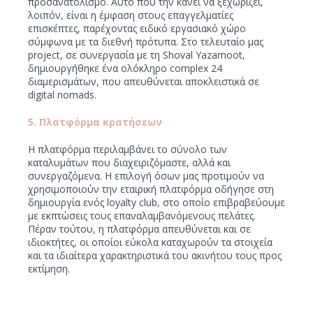
προσανατολισμό. Αυτό που την κάνει να ξεχωρίζει,
λοιπόν, είναι η έμφαση στους επαγγελματίες
επισκέπτες, παρέχοντας ειδικό εργασιακό χώρο
σύμφωνα με τα διεθνή πρότυπα. Στο τελευταίο μας
project, σε συνεργασία με τη Shoval Yazamoot,
δημιουργήθηκε ένα ολόκληρο complex 24
διαμερισμάτων, που απευθύνεται αποκλειστικά σε
digital nomads.
5. Πλατφόρμα κρατήσεων
Η πλατφόρμα περιλαμβάνει το σύνολο των
καταλυμάτων που διαχειριζόμαστε, αλλά και
συνεργαζόμενα. Η επιλογή όσων μας προτιμούν να
χρησιμοποιούν την εταιρική πλατφόρμα οδήγησε στη
δημιουργία ενός loyalty club, στο οποίο επιβραβεύουμε
με εκπτώσεις τους επαναλαμβανόμενους πελάτες.
Πέραν τούτου, η πλατφόρμα απευθύνεται και σε
ιδιοκτήτες, οι οποίοι εύκολα καταχωρούν τα στοιχεία
και τα ιδιαίτερα χαρακτηριστικά του ακινήτου τους προς
εκτίμηση.