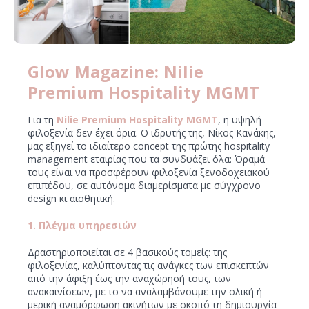
Glow Magazine: Νilie
Premium Hospitality MGMT
Για τη
Νilie Premium Hospitality MGMT
, η υψηλή
φιλοξενία δεν έχει όρια. O ιδρυτής της, Νίκος Κανάκης,
μας εξηγεί το ιδιαίτερο concept της πρώτης hospitality
management εταιρίας που τα συνδυάζει όλα: Όραμά
τους είναι να προσφέρουν φιλοξενία ξενοδοχειακού
επιπέδου, σε αυτόνομα διαμερίσματα με σύγχρονο
design κι αισθητική.
1. Πλέγμα υπηρεσιών
Δραστηριοποιείται σε 4 βασικούς τομείς: της
φιλοξενίας, καλύπτοντας τις ανάγκες των επισκεπτών
από την άφιξη έως την αναχώρησή τους, των
ανακαινίσεων, με το να αναλαμβάνουμε την ολική ή
μερική αναμόρφωση ακινήτων με σκοπό τη δημιουργία