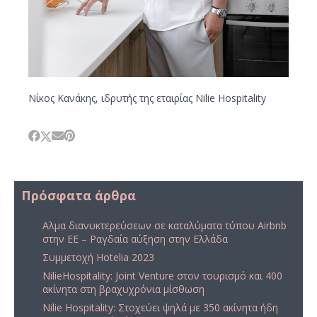
Νίκος Κανάκης, ιδρυτής της εταιρίας Nilie Hospitality
Πρόσφατα άρθρα
Αλμα διανυκτερεύσεων σε καταλύματα τύπου Airbnb
στην ΕΕ – Ραγδαία αύξηση στην Ελλάδα
Συμμετοχή Hotelia 2023
NilieHospitality: Joint Venture στον τουρισμό και 400
ακίνητα στη βραχυχρόνια μίσθωση
Nilie Hospitality: Στοχεύει ψηλά με 350 ακίνητα ήδη