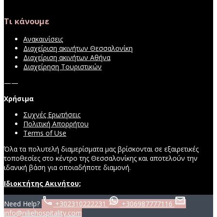
Τι κάνουμε
Ανακαινίσεις
Διαχείριση ακινήτων Θεσσαλονίκη
Διαχείριση ακινήτων Αθήνα
Διαχείρηση Τουριστικών
——
Χρήσιμα
Συχνές Ερωτήσεις
Πολιτική Απορρήτου
Terms of Use
Όλα τα πολυτελή διαμερίσματα μας βρίσκονται σε εξαιρετικές
τοποθεσίες στο κέντρο της Θεσσαλονίκης και αποτελούν την
ιδανική βάση για οποιαδήποτε διαμονή.
Ιδιοκτήτης Ακινήτου;
Need Help?
+302310222231
+306987777116
info@niliehospitality.com