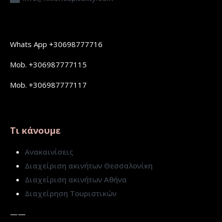
Whats App +30698777716
Mob. +306987777115
Mob. +306987777117
Τι κάνουμε
Ανακαινίσεις
Διαχείριση ακινήτων Θεσσαλονίκη
Διαχείριση ακινήτων Αθήνα
Διαχείρηση Τουριστικών
——