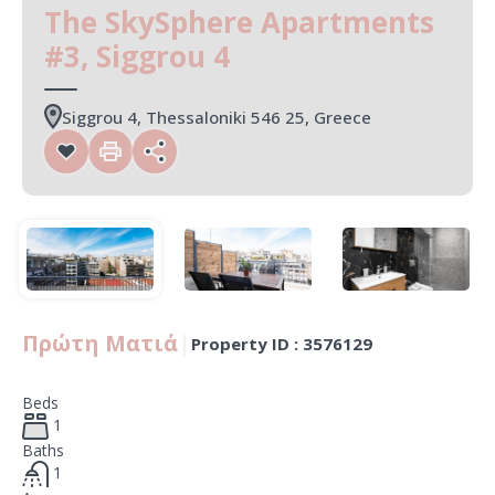
The SkySphere Apartments
#3, Siggrou 4
Siggrou 4, Thessaloniki 546 25, Greece
Πρώτη Ματιά
|
Property ID :
3576129
Beds
1
Baths
1