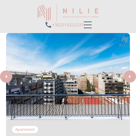
+302310222231
Apartment