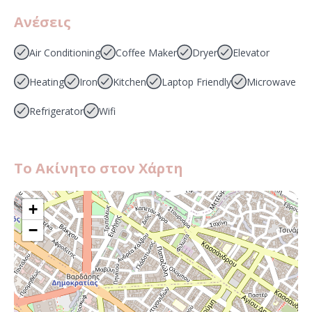
Ανέσεις
Air Conditioning
Coffee Maker
Dryer
Elevator
Heating
Iron
Kitchen
Laptop Friendly
Microwave
Refrigerator
Wifi
Το Ακίνητο στον Χάρτη
+
−