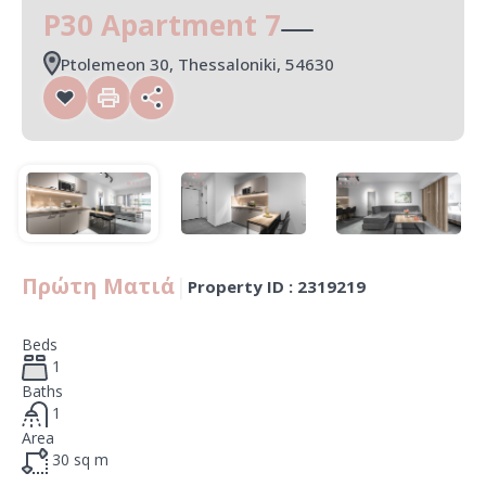
P30 Apartment 7
Ptolemeon 30, Thessaloniki, 54630
Πρώτη Ματιά
|
Property ID :
2319219
Beds
1
Baths
1
Area
30
sq m