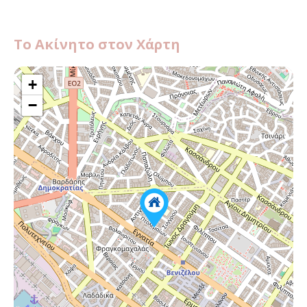
Το Ακίνητο στον Χάρτη
+
−