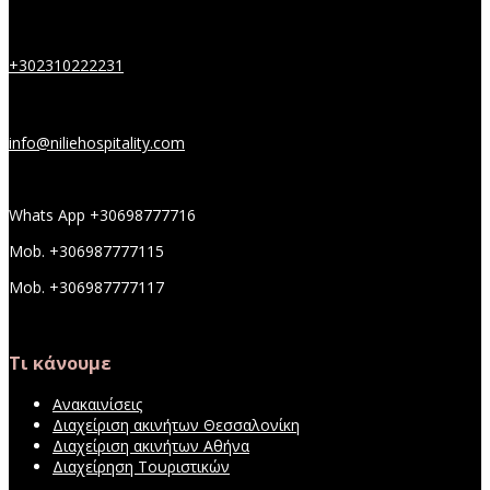
+302310222231
info@niliehospitality.com
Whats App +30698777716
Mob. +306987777115
Mob. +306987777117
Τι κάνουμε
Ανακαινίσεις
Διαχείριση ακινήτων Θεσσαλονίκη
Διαχείριση ακινήτων Αθήνα
Διαχείρηση Τουριστικών