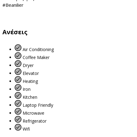
#Beanilier
Ανέσεις
Air Conditioning
Coffee Maker
Dryer
Elevator
Heating
Iron
Kitchen
Laptop Friendly
Microwave
Refrigerator
Wifi