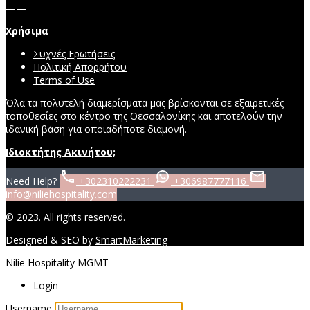
——
Χρήσιμα
Συχνές Ερωτήσεις
Πολιτική Απορρήτου
Terms of Use
Όλα τα πολυτελή διαμερίσματα μας βρίσκονται σε εξαιρετικές
τοποθεσίες στο κέντρο της Θεσσαλονίκης και αποτελούν την
ιδανική βάση για οποιαδήποτε διαμονή.
Ιδιοκτήτης Ακινήτου;
Need Help?
+302310222231
+306987777116
info@niliehospitality.com
© 2023. All rights reserved.
Designed & SEO by
SmartMarketing
Nilie Hospitality MGMT
Login
Username