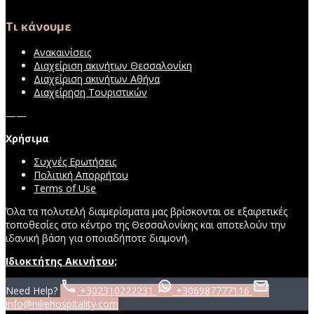
Τι κάνουμε
Ανακαινίσεις
Διαχείριση ακινήτων Θεσσαλονίκη
Διαχείριση ακινήτων Αθήνα
Διαχείρηση Τουριστικών
——
Χρήσιμα
Συχνές Ερωτήσεις
Πολιτική Απορρήτου
Terms of Use
Όλα τα πολυτελή διαμερίσματα μας βρίσκονται σε εξαιρετικές
τοποθεσίες στο κέντρο της Θεσσαλονίκης και αποτελούν την
ιδανική βάση για οποιαδήποτε διαμονή.
Ιδιοκτήτης Ακινήτου;
Need Help?
+302310222231
+306987777116
info@niliehospitality.com