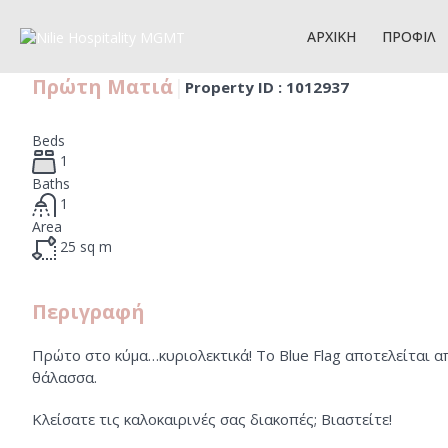
Α
ΑΡΧΙΚΗ
ΠΡΟΦΙΛ
Πρώτη Ματιά
|
Property ID :
1012937
Beds
1
Baths
1
Area
25
sq m
Περιγραφή
Πρώτο στο κύμα…κυριολεκτικά! Το Blue Flag αποτελείται α
θάλασσα.
Κλείσατε τις καλοκαιρινές σας διακοπές; Βιαστείτε!