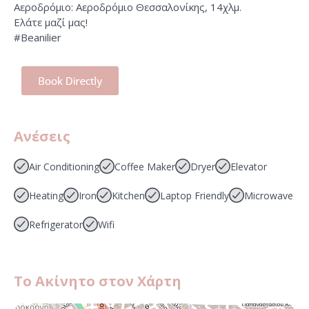
Αεροδρόμιο: Αεροδρόμιο Θεσσαλονίκης, 14χλμ.
Ελάτε μαζί μας!
#Beanilier
Ανέσεις
Air Conditioning
Coffee Maker
Dryer
Elevator
Heating
Iron
Kitchen
Laptop Friendly
Microwave
Refrigerator
Wifi
Το Ακίνητο στον Χάρτη