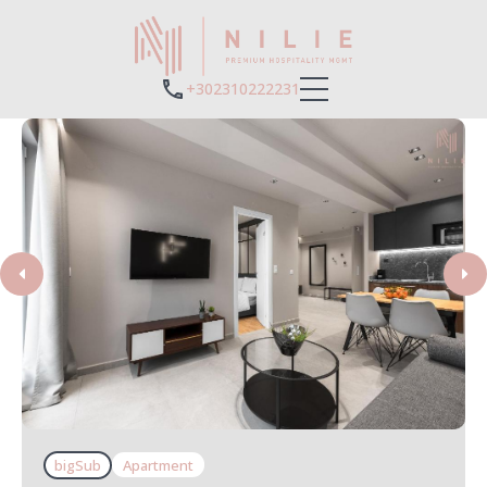
+302310222231
bigSub
Apartment