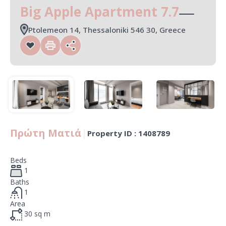
Big Apple Apartment 7.7
Ptolemeon 14, Thessaloniki 546 30, Greece
Πρώτη Ματιά
|
Property ID :
1408789
Beds
1
Baths
1
Area
30
sq m