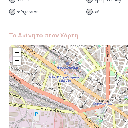
Refrigerator
Wifi
Το Ακίνητο στον Χάρτη
+
−