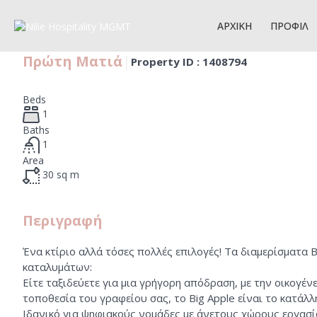
Α
ΑΡΧΙΚΗ
ΠΡΟΦΙΛ
Πρώτη Ματιά
|
Property ID :
1408794
Beds
1
Baths
1
Area
30
sq m
Περιγραφή
Ένα κτίριο αλλά τόσες πολλές επιλογές! Τα διαμερίσματα
καταλυμάτων:
Είτε ταξιδεύετε για μια γρήγορη απόδραση, με την οικογένε
τοποθεσία του γραφείου σας, το Big Apple είναι το κατάλλ
Ιδανικό για ψηφιακούς νομάδες με άνετους χώρους εργασί