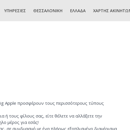
ΡΧΙΚΗ
ΠΡΟΦΙΛ
ΥΠΗΡΕΣΙΕΣ
ΘΕΣΣΑΛΟΝΙΚΗ
ΕΛΛΑΔΑ
ΥΠΗΡΕΣΙΕΣ
ΘΕΣΣΑΛΟΝΙΚΗ
ΕΛΛΑΔΑ
ΧΑΡΤΗΣ ΑΚΙΝΗΤΩ
 Big Apple προσφέρουν τους περισσότερους τύπους
ια ή τους φίλους σας, είτε θέλετε να αλλάξετε την
ηλο μέρος για εσάς!
ας, σε συνδυασμό με ένα πλήρως εξοπλισμένο διαμέρισμα