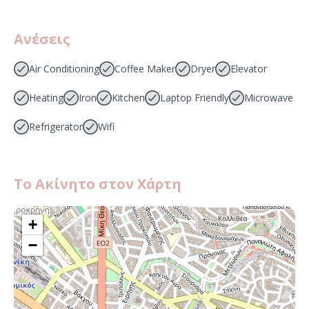
Ανέσεις
Air Conditioning
Coffee Maker
Dryer
Elevator
Heating
Iron
Kitchen
Laptop Friendly
Microwave
Refrigerator
Wifi
Το Ακίνητο στον Χάρτη
+
−