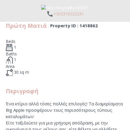
+302310222231
Πρώτη Ματιά
|
Property ID :
1418862
Beds
1
Baths
1
Area
30
sq m
Περιγραφή
Ένα κτίριο αλλά τόσες πολλές επιλογές! Τα διαμερίσματα
Big Apple προσφέρουν τους περισσότερους τύπους
καταλυμάτων:
Είτε ταξιδεύετε για μια γρήγορη απόδραση, με την
οικογένεια ή τους φίλους σας, είτε θέλετε να αλλάξετε