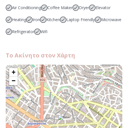
Air Conditioning
Coffee Maker
Dryer
Elevator
Heating
Iron
Kitchen
Laptop Friendly
Microwave
Refrigerator
Wifi
Το Ακίνητο στον Χάρτη
+
−