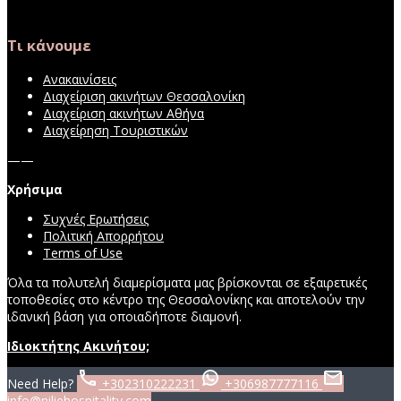
Τι κάνουμε
Ανακαινίσεις
Διαχείριση ακινήτων Θεσσαλονίκη
Διαχείριση ακινήτων Αθήνα
Διαχείρηση Τουριστικών
——
Χρήσιμα
Συχνές Ερωτήσεις
Πολιτική Απορρήτου
Terms of Use
Όλα τα πολυτελή διαμερίσματα μας βρίσκονται σε εξαιρετικές
τοποθεσίες στο κέντρο της Θεσσαλονίκης και αποτελούν την
ιδανική βάση για οποιαδήποτε διαμονή.
Ιδιοκτήτης Ακινήτου;
Need Help?
+302310222231
+306987777116
info@niliehospitality.com