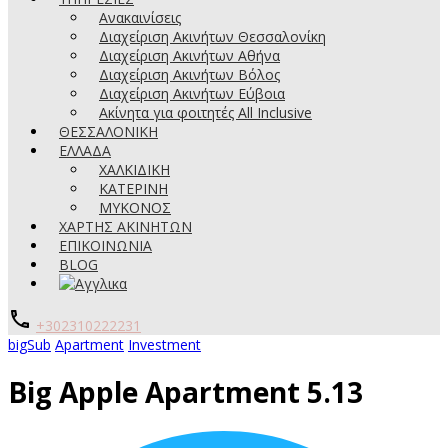
Ανακαινίσεις
Διαχείριση Ακινήτων Θεσσαλονίκη
Διαχείριση Ακινήτων Αθήνα
Διαχείριση Ακινήτων Βόλος
Διαχείριση Ακινήτων Εύβοια
Ακίνητα για φοιτητές All Inclusive
ΘΕΣΣΑΛΟΝΙΚΗ
ΕΛΛΑΔΑ
ΧΑΛΚΙΔΙΚΗ
ΚΑΤΕΡΙΝΗ
ΜΥΚΟΝΟΣ
ΧΑΡΤΗΣ ΑΚΙΝΗΤΩΝ
ΕΠΙΚΟΙΝΩΝΙΑ
BLOG
+302310222231
bigSub
Apartment
Investment
Big Apple Apartment 5.13