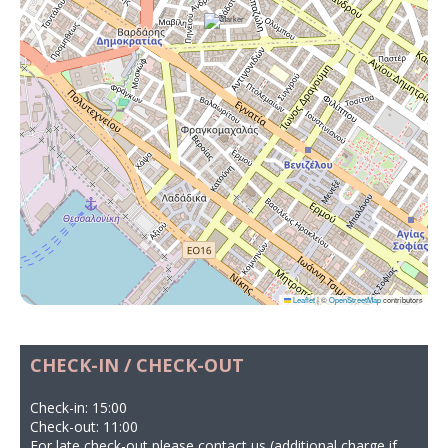
Leaflet
|
©
OpenStreetMap
contributors
CHECK-IN / CHECK-OUT
Check-in: 15:00
Check-out: 11:00
For late check-out please contact us (additional charge if