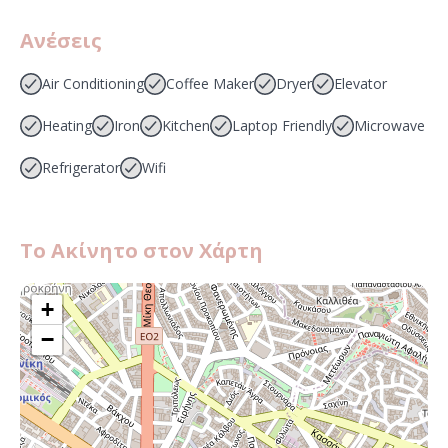
Ανέσεις
Air Conditioning
Coffee Maker
Dryer
Elevator
Heating
Iron
Kitchen
Laptop Friendly
Microwave
Refrigerator
Wifi
Το Ακίνητο στον Χάρτη
+
−