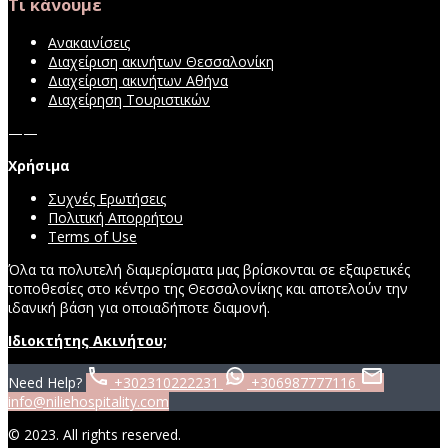
Τι κάνουμε
Ανακαινίσεις
Διαχείριση ακινήτων Θεσσαλονίκη
Διαχείριση ακινήτων Αθήνα
Διαχείρηση Τουριστικών
——
Χρήσιμα
Συχνές Ερωτήσεις
Πολιτική Απορρήτου
Terms of Use
Όλα τα πολυτελή διαμερίσματα μας βρίσκονται σε εξαιρετικές
τοποθεσίες στο κέντρο της Θεσσαλονίκης και αποτελούν την
ιδανική βάση για οποιαδήποτε διαμονή.
Ιδιοκτήτης Ακινήτου;
Need Help?
+302310222231
+306987777116
info@niliehospitality.com
© 2023. All rights reserved.