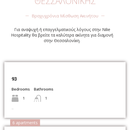
ΘΕΣΣΑΛΟΝΙΚΗΣ
Βραχυχρόνια Μίσθωση Ακινήτου
Για αναψυχή ή επαγγελματικούς λόγους στην Nilie
Hospitality θα βρείτε τα καλύτερα ακίνητα για διαμονή
στην Θεσσαλονίκη.
93
Bedrooms
Bathrooms
1
1
Complex
6 apartments