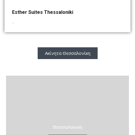
Esther Suites Thessaloniki
Complex
Ακίνητα Θεσσαλονίκη
Θεσσαλονικη