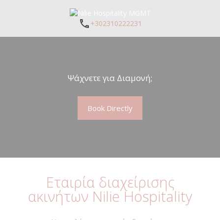
+302310222231
Ψάχνετε για Διαμονή;
Book Directly
Εταιρία διαχείρισης
ακινήτων Nilie Hospitality