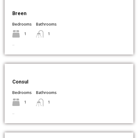
Breen
Bedrooms
Bathrooms
1
1
Complex
Consul
Bedrooms
Bathrooms
1
1
Complex