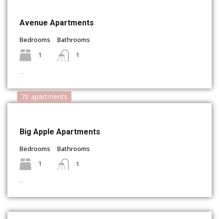
Avenue Apartments
Bedrooms
Bathrooms
1
1
Complex
70 apartments
Big Apple Apartments
Bedrooms
Bathrooms
1
1
Complex