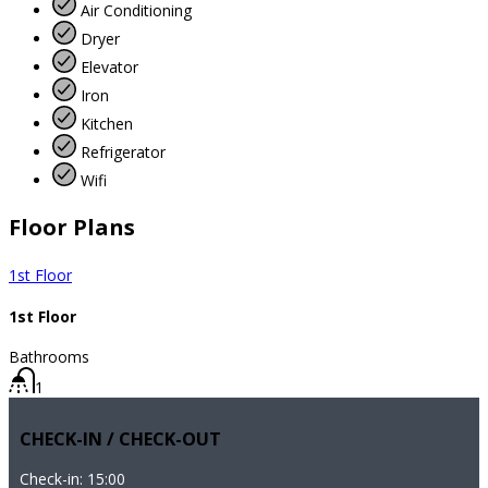
Air Conditioning
Dryer
Elevator
Iron
Kitchen
Refrigerator
Wifi
Floor Plans
1st Floor
1st Floor
Bathrooms
1
CHECK-IN / CHECK-OUT
Check-in: 15:00