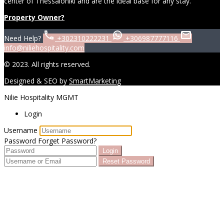
center of Thessaloniki and are the ideal base for any stay.
Property Owner?
Need Help?
+302310222231
+306987777116
info@niliehospitality.com
© 2023. All rights reserved.
Designed & SEO by
SmartMarketing
Nilie Hospitality MGMT
Login
Username
Password
Forget Password?
Login
Reset Password