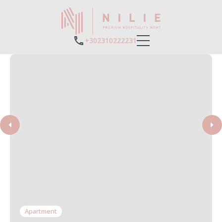
+302310222231
Apartment