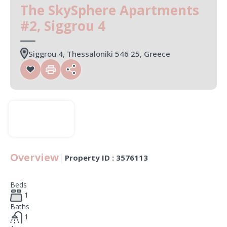
The SkySphere Apartments
#2, Siggrou 4
Siggrou 4, Thessaloniki 546 25, Greece
Overview
|
Property ID :
3576113
Beds
1
Baths
1