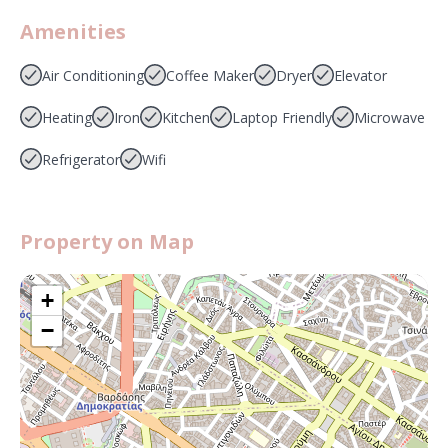
Amenities
Air Conditioning
Coffee Maker
Dryer
Elevator
Heating
Iron
Kitchen
Laptop Friendly
Microwave
Refrigerator
Wifi
Property on Map
+
−