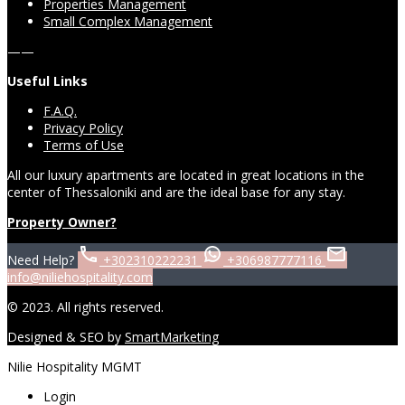
Properties Management
Small Complex Management
——
Useful Links
F.A.Q.
Privacy Policy
Terms of Use
All our luxury apartments are located in great locations in the
center of Thessaloniki and are the ideal base for any stay.
Property Owner?
Need Help?
+302310222231
+306987777116
info@niliehospitality.com
© 2023. All rights reserved.
Designed & SEO by
SmartMarketing
Nilie Hospitality MGMT
Login