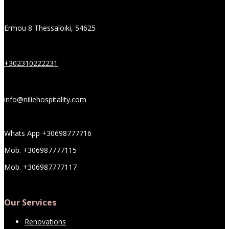
Ermou 8 Thessaloiki, 54625
+302310222231
info@niliehospitality.com
Whats App +30698777716
Mob. +306987777115
Mob. +306987777117
Our Services
Renovations