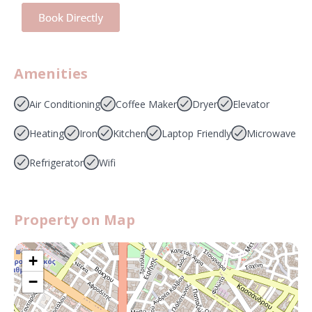
Amenities
Air Conditioning
Coffee Maker
Dryer
Elevator
Heating
Iron
Kitchen
Laptop Friendly
Microwave
Refrigerator
Wifi
Property on Map
+
−