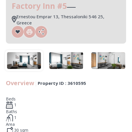
Factory Inn #5
Ernestou Emprar 13, Thessaloniki 546 25,
Greece
Overview
|
Property ID :
3610595
Beds
1
Baths
1
Area
30
sqm