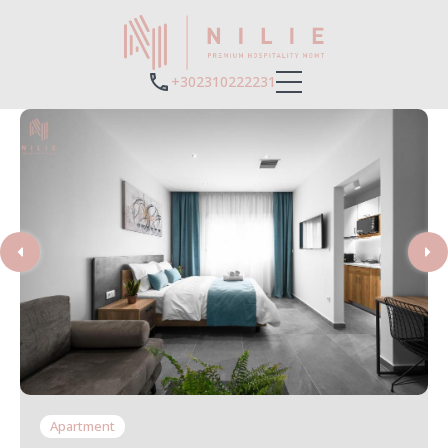
+302310222231
Apartment