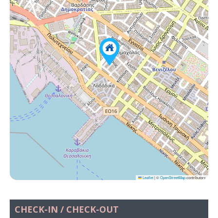
Leaflet
|
©
OpenStreetMap
contributors
CHECK-IN / CHECK-OUT