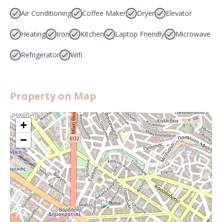
Air Conditioning
Coffee Maker
Dryer
Elevator
Heating
Iron
Kitchen
Laptop Friendly
Microwave
Refrigerator
Wifi
Property on Map
+
−