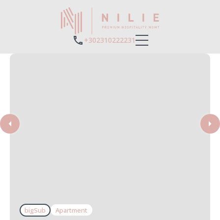
+302310222231
bigSub
Apartment