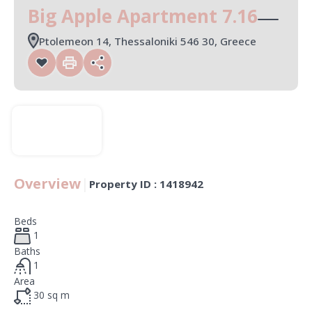
Big Apple Apartment 7.16
Ptolemeon 14, Thessaloniki 546 30, Greece
Overview
|
Property ID :
1418942
Beds
1
Baths
1
Area
30
sq m