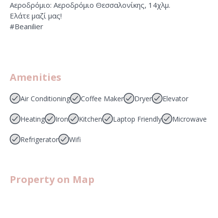
Αεροδρόμιο: Αεροδρόμιο Θεσσαλονίκης, 14χλμ.
Ελάτε μαζί μας!
#Beanilier
Amenities
Air Conditioning
Coffee Maker
Dryer
Elevator
Heating
Iron
Kitchen
Laptop Friendly
Microwave
Refrigerator
Wifi
Property on Map