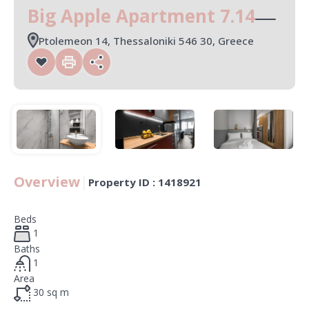
Big Apple Apartment 7.14
Ptolemeon 14, Thessaloniki 546 30, Greece
Overview
|
Property ID :
1418921
Beds
1
Baths
1
Area
30
sq m