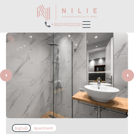
+302310222231
bigSub
Apartment