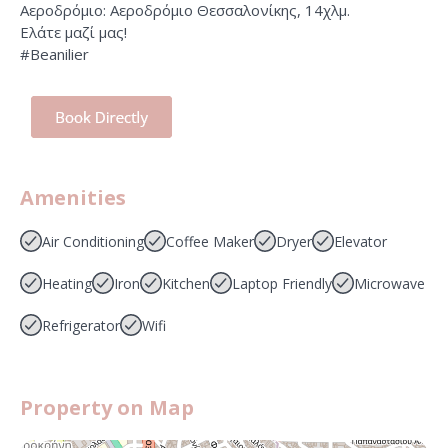
Αεροδρόμιο: Αεροδρόμιο Θεσσαλονίκης, 14χλμ.
Ελάτε μαζί μας!
#Beanilier
Amenities
Air Conditioning
Coffee Maker
Dryer
Elevator
Heating
Iron
Kitchen
Laptop Friendly
Microwave
Refrigerator
Wifi
Property on Map