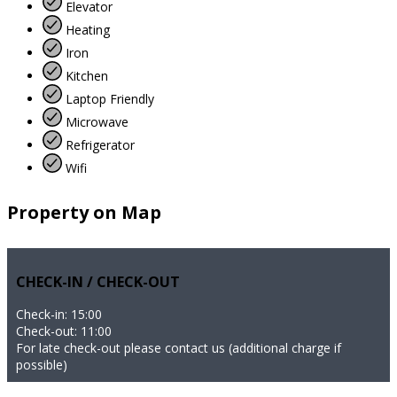
Elevator
Heating
Iron
Kitchen
Laptop Friendly
Microwave
Refrigerator
Wifi
Property on Map
CHECK-IN / CHECK-OUT
Check-in: 15:00
Check-out: 11:00
For late check-out please contact us (additional charge if
possible)