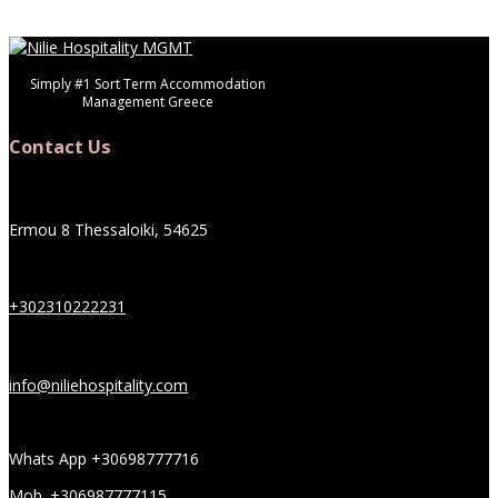
Simply #1 Sort Term Accommodation
Management Greece
Contact Us
Ermou 8 Thessaloiki, 54625
+302310222231
info@niliehospitality.com
Whats App +30698777716
Mob. +306987777115